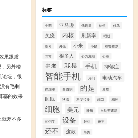
标签
亚马逊
中药
低剂量
信使
候鸟
内核
免疫
刷新率
唱过
小米
型号
外壳
小鼠
布鲁塞尔
很多人
效果跟质
异常
心力衰竭
心脏
我是
患者
手机
吧，另外楼
抑郁症
智能手机
机论坛，很
电动汽车
片剂
的是
音没有毛刺
癌细胞
白血病
皮质
耳塞的效果
睡眠
秋凉
科罗拉多
端口
精神
细胞
美元
肿瘤
自动变速箱
设备
上就差不多
药剂学
起亚
轿车
还不
这款
鸟类