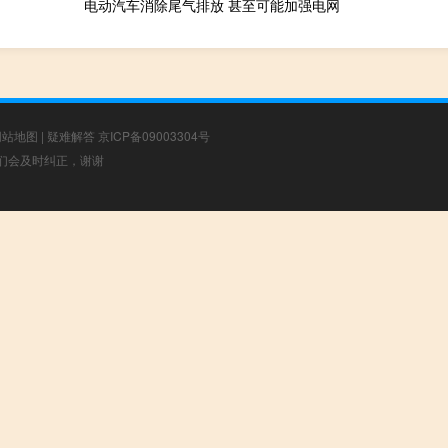
电动汽车消除尾气排放 甚至可能加强电网
网站地图
|
疑难解答
京ICP备09003304号
，我们会及时纠正，谢谢