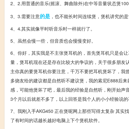
2、2.用普通的音乐(摇滚、舞曲除外)在中等音量状态煲10
的是
3、3.需要注意
，也不能长时间连续煲，煲机讲究的是“
4、4.其实就像平时听音乐时一样就行了。
5、虽然会慢一些，但音质也会慢慢变好。
6、你好，其实我是不主张煲耳机的，首先煲耳机只是会
量，煲耳机现在还是存在比较大的争议的，关于很多朋友
主你真的要煲耳机你要注意，千万不要把耳机煲坏了，我曾
多烧友给的建议都是自然听不建议煲，我的索尼E888后来
感，可能他煲坏了吧，最后我的经验是自然听，刚开始声音
3个月以后就差不多了，以上回答是我个人的小小经验说的
7、我刚入手AKG450 正在煲呢网上那些写得太复杂 其实
了有时间的话越长越好电脑上下个煲机软件。