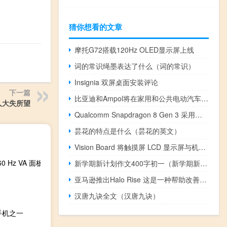
猜你想看的文章
摩托G72搭载120Hz OLED显示屏上线
词的常识绳墨表达了什么（词的常识）
Insignia 双屏桌面安装评论
下一篇
比亚迪和Ampol将在家用和公共电动汽车充电方面展开合作
令人大失所望
Qualcomm Snapdragon 8 Gen 3 采用四集群 CPU 设计和新的 Arm 内核
昙花的特点是什么（昙花的英文）
Vision Board 将触摸屏 LCD 显示屏与机械键盘和音量旋钮结合在一起
 Hz VA 面板
新学期新计划作文400字初一（新学期新计划作文400字）
亚马逊推出Halo Rise 这是一种帮助改善睡眠的组合设备
汉唐九诀全文（汉唐九诀）
手机之一