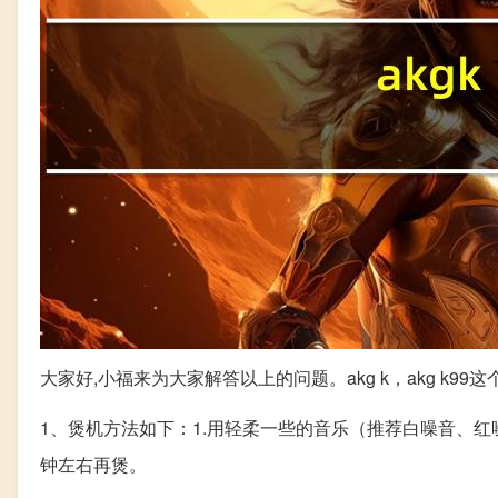
大家好,小福来为大家解答以上的问题。akg k，akg k9
1、煲机方法如下：1.用轻柔一些的音乐（推荐白噪音、
钟左右再煲。