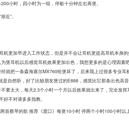
0-200小时，四小时为一组，停歇十分钟左右再煲。
渐近”。
让耳机更加早进入工作状态，但是并不会让耳机更提高耳机本身的
认为煲耳机以后感觉耳机效果更加出色，我想更多的是心理因素
经就把一条森海塞尔MX760给煲坏了，后来我上过很多专业耳
就是自然听，好了比较朋友煲过的E888，感觉比它那条出色高
不要太大，每天2.3个小时一个月以后效果就出来了，完全发挥
不好不对请多多指教。
找两首蔡琴的歌 推荐《渡口》每煲10小时 停两个小时100小时以