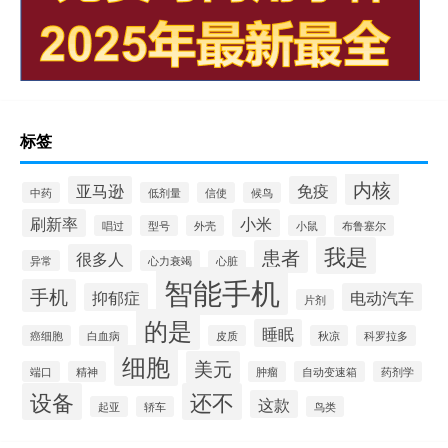
标签
内核
亚马逊
免疫
中药
低剂量
信使
候鸟
刷新率
小米
唱过
型号
外壳
小鼠
布鲁塞尔
我是
患者
很多人
异常
心力衰竭
心脏
智能手机
手机
抑郁症
电动汽车
片剂
的是
睡眠
癌细胞
白血病
皮质
秋凉
科罗拉多
细胞
美元
端口
精神
肿瘤
自动变速箱
药剂学
设备
还不
这款
起亚
轿车
鸟类