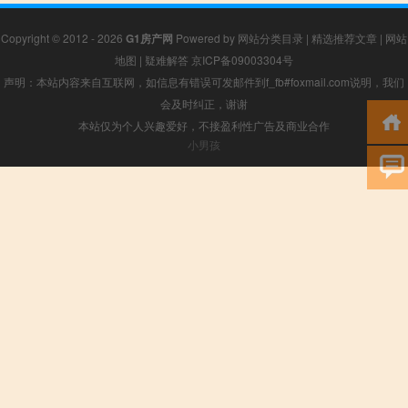
Copyright © 2012 - 2026
G1房产网
Powered by
网站分类目录
|
精选推荐文章
|
网站
地图
|
疑难解答
京ICP备09003304号
声明：本站内容来自互联网，如信息有错误可发邮件到f_fb#foxmail.com说明，我们
会及时纠正，谢谢
本站仅为个人兴趣爱好，不接盈利性广告及商业合作
小男孩