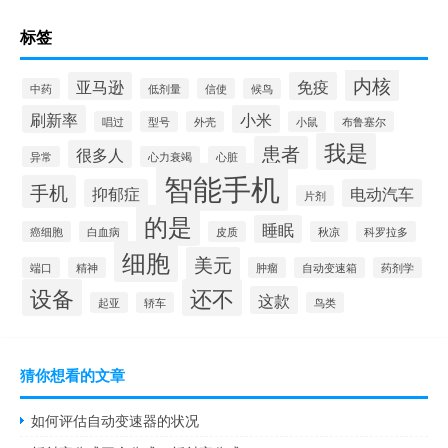
标签
内核
亚马逊
免疫
中药
低剂量
信使
候鸟
刷新率
小米
唱过
型号
外壳
小鼠
布鲁塞尔
我是
患者
很多人
异常
心力衰竭
心脏
智能手机
手机
抑郁症
电动汽车
片剂
的是
睡眠
癌细胞
白血病
皮质
秋凉
科罗拉多
细胞
美元
端口
精神
肿瘤
自动变速箱
药剂学
设备
还不
这款
起亚
轿车
鸟类
猜你想看的文章
如何评估自动变速器的状况