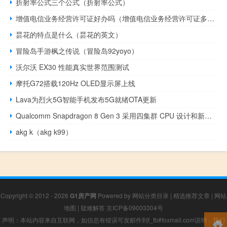
折射率公式三个公式（折射率公式）
增值电信业务经营许可证好办吗（增值电信业务经营许可证多少钱）
昙花的特点是什么（昙花的英文）
冒险岛手游枫之传说（冒险岛92yoyo）
沃尔沃 EX30 性能真实世界范围测试
摩托G72搭载120Hz OLED显示屏上线
Lava为烈火5G智能手机发布5G就绪OTA更新
Qualcomm Snapdragon 8 Gen 3 采用四集群 CPU 设计和新的 Arm 内核
akg k（akg k99）
Copyright © 2012 - 2026
G1房产网
Powered by
网站分类目录
|
精选推荐文章
|
网站
地图
|
疑难解答
京ICP备09003304号
声明：本站内容来自互联网，如信息有错误可发邮件到f_fb#foxmail.com说明，我们