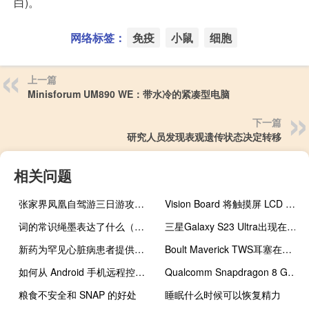
白)。
网络标签：
免疫
小鼠
细胞
上一篇
Minisforum UM890 WE：带水冷的紧凑型电脑
下一篇
研究人员发现表观遗传状态决定转移
相关问题
张家界凤凰自驾游三日游攻略（张家界凤凰四日游）
Vision Board 将触摸屏 LCD 显示屏与机械键盘和音量旋钮结合在一起
词的常识绳墨表达了什么（词的常识）
三星Galaxy S23 Ultra出现在3C数据库中 显示充电细节
新药为罕见心脏病患者提供生命线
Boult Maverick TWS耳塞在印度推出 价格低于2000卢比
如何从 Android 手机远程控制 PC
Qualcomm Snapdragon 8 Gen 3 采用四集群 CPU 设计和新的 Arm 内核
粮食不安全和 SNAP 的好处
睡眠什么时候可以恢复精力