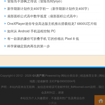
冒险岛手游枫之传说（冒险岛92yoyo）
新学期新计划作文400字初一（新学期新计划作文400字）
扇形面积公式高中数学弧度（扇形面积公式高中）
OneXPlayer迷你专业高达版主机推出搭载锐龙7 6800U芯片组
如何从 Android 手机远程控制 PC
有一款新的廉价可折叠手机 它的价格比 Pixel 8 低
科学家确定肌肉再生的第一步
Copyright © 2012 - 2026
G1房产网
Powered by
网站分类目录
|
精选推荐文章
|
网站
地图
|
疑难解答
京ICP备09003304号
声明：本站内容来自互联网，如信息有错误可发邮件到f_fb#foxmail.com说明，我们
会及时纠正，谢谢
本站仅为个人兴趣爱好，不接盈利性广告及商业合作
小男孩