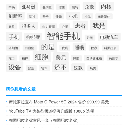
内核
亚马逊
免疫
中药
低剂量
信使
候鸟
刷新率
小米
唱过
型号
外壳
小鼠
布鲁塞尔
我是
患者
很多人
异常
心力衰竭
心脏
智能手机
手机
抑郁症
电动汽车
片剂
的是
睡眠
癌细胞
白血病
皮质
秋凉
科罗拉多
细胞
美元
端口
精神
肿瘤
自动变速箱
药剂学
设备
还不
这款
起亚
轿车
鸟类
猜你想看的文章
摩托罗拉宣布 Moto G Power 5G 2024 售价 299.99 美元
YouTube TV 为某些频道提供升级版 1080p 选项
舞团职位名称古风一套（舞团职位名称）