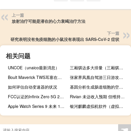
上一篇
放射治疗可能是潜在的心力衰竭治疗方法
下一篇
研究表明没有免疫细胞的小鼠没有表现出 SARS-CoV-2 症状
相关问题
UNCOE（unaico最新消息）
三厢骐达多大排量（三厢骐达）
Boult Maverick TWS耳塞在印度推出 价格低于2000卢比
张家界凤凰自驾游三日游攻略（张家界凤凰四日游）
如何评估自动变速器的状况
基因分析生成肠道细胞的空间图并追踪它们在肠道炎症期间的轨迹
FCC认证的Infinix Zero 5G 2023版揭示
Rivian 未达收入预期 但维持全年产量预期
Apple Watch Series 9 未来 12 小时内立减 100 美元
银河麒麟虚拟机软件（虚拟机软件）
☚