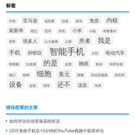
标签
内核
亚马逊
免疫
中药
低剂量
信使
候鸟
刷新率
小米
唱过
型号
外壳
小鼠
布鲁塞尔
我是
患者
很多人
异常
心力衰竭
心脏
智能手机
手机
抑郁症
电动汽车
片剂
的是
睡眠
癌细胞
白血病
皮质
秋凉
科罗拉多
细胞
美元
端口
精神
肿瘤
自动变速箱
药剂学
设备
还不
这款
起亚
轿车
鸟类
猜你想看的文章
如何评估自动变速器的状况
LG可卷曲手机在10分钟的YouTube视频中获得评论