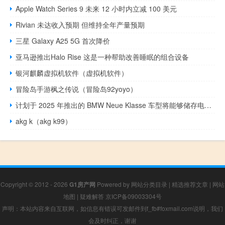
Apple Watch Series 9 未来 12 小时内立减 100 美元
Rivian 未达收入预期 但维持全年产量预期
三星 Galaxy A25 5G 首次降价
亚马逊推出Halo Rise 这是一种帮助改善睡眠的组合设备
银河麒麟虚拟机软件（虚拟机软件）
冒险岛手游枫之传说（冒险岛92yoyo）
计划于 2025 年推出的 BMW Neue Klasse 车型将能够储存电力并充当插座
akg k（akg k99）
Copyright © 2012 - 2026
G1房产网
Powered by
网站分类目录
|
精选推荐文章
|
网站
地图
|
疑难解答
京ICP备09003304号
声明：本站内容来自互联网，如信息有错误可发邮件到f_fb#foxmail.com说明，我们
会及时纠正，谢谢