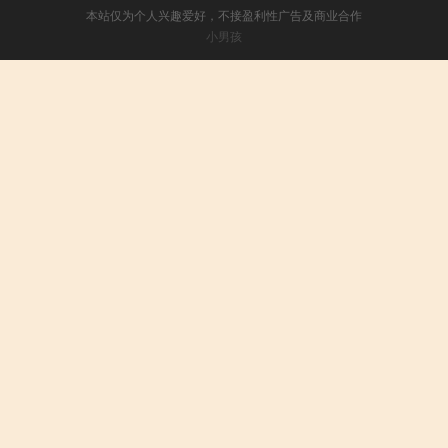
本站仅为个人兴趣爱好，不接盈利性广告及商业合作
小男孩