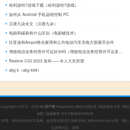
哈利波特7游戏下载（哈利波特7游戏）
如何从 Android 手机远程控制 PC
汉唐九诀全文（汉唐九诀）
电刷和碳刷有什么区别（电刷镀技术）
比亚迪和Ampol将在家用和公共电动汽车充电方面展开合作
增值电信业务经营许可证好办吗（增值电信业务经营许可证多少钱）
Realme C33 2023 发布——令人大失所望
akg k（akg k99）
Copyright © 2012 - 2026
G1房产网
Powered by
网站分类目录
|
精选推荐文章
|
网站
地图
|
疑难解答
京ICP备09003304号
声明：本站内容来自互联网，如信息有错误可发邮件到f_fb#foxmail.com说明，我们
会及时纠正，谢谢