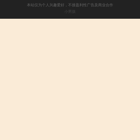
本站仅为个人兴趣爱好，不接盈利性广告及商业合作
小男孩