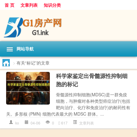
首 页
文章列表
知识分类
网站导航
>
有关“标记”的文章
科学家鉴定出骨髓源性抑制细
胞的标记
骨髓源性抑制细胞(MDSC)是一群免疫
细胞，与肿瘤对各种类型癌症治疗(包括
靶向治疗、化疗和免疫治疗)的耐药性有
关。多形核 (PMN) 细胞代表最大的 MDSC 群体。...
kx
04-06
0
617
文章列表