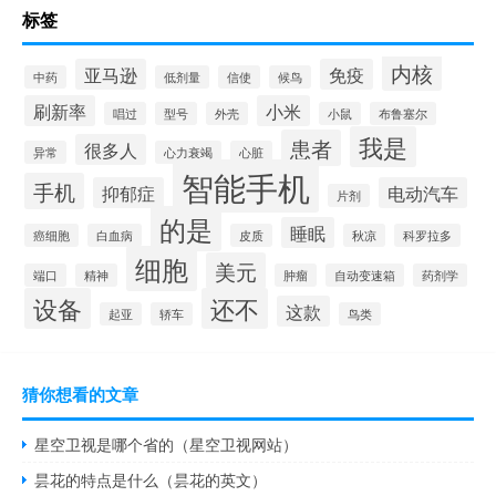
标签
内核
亚马逊
免疫
中药
低剂量
信使
候鸟
刷新率
小米
唱过
型号
外壳
小鼠
布鲁塞尔
我是
患者
很多人
异常
心力衰竭
心脏
智能手机
手机
抑郁症
电动汽车
片剂
的是
睡眠
癌细胞
白血病
皮质
秋凉
科罗拉多
细胞
美元
端口
精神
肿瘤
自动变速箱
药剂学
设备
还不
这款
起亚
轿车
鸟类
猜你想看的文章
星空卫视是哪个省的（星空卫视网站）
昙花的特点是什么（昙花的英文）