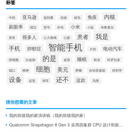
标签
内核
亚马逊
免疫
中药
低剂量
信使
候鸟
刷新率
小米
唱过
型号
外壳
小鼠
布鲁塞尔
我是
患者
很多人
异常
心力衰竭
心脏
智能手机
手机
抑郁症
电动汽车
片剂
的是
睡眠
癌细胞
白血病
皮质
秋凉
科罗拉多
细胞
美元
端口
精神
肿瘤
自动变速箱
药剂学
设备
还不
这款
起亚
轿车
鸟类
猜你想看的文章
我的班级我的家演讲稿（我的班级我的家）
Qualcomm Snapdragon 8 Gen 3 采用四集群 CPU 设计和新的 Arm 内核