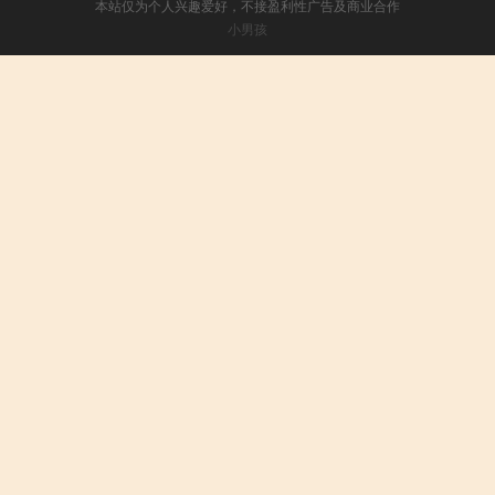
本站仅为个人兴趣爱好，不接盈利性广告及商业合作
小男孩