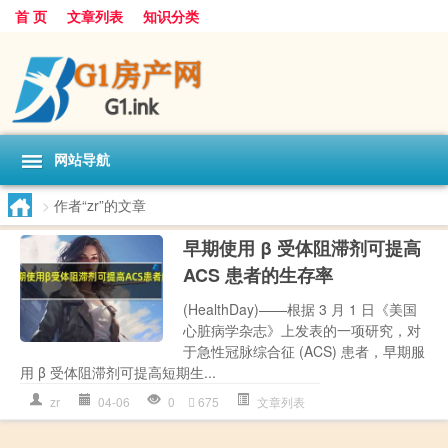
首 页
文章列表
知识分类
网站导航
>
作者“zr”的文章
早期使用 β 受体阻滞剂可提高
ACS 患者的生存率
(HealthDay)——根据 3 月 1 日《美国
心脏病学杂志》上发表的一项研究，对
于急性冠脉综合征 (ACS) 患者，早期服
用 β 受体阻滞剂可提高短期生...
zr
04-06
0
675
文章列表