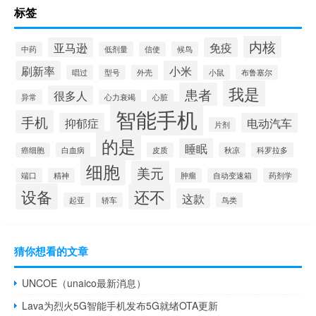
标签
内核
亚马逊
免疫
中药
低剂量
信使
候鸟
刷新率
小米
唱过
型号
外壳
小鼠
布鲁塞尔
我是
患者
很多人
异常
心力衰竭
心脏
智能手机
手机
抑郁症
电动汽车
片剂
的是
睡眠
癌细胞
白血病
皮质
秋凉
科罗拉多
细胞
美元
端口
精神
肿瘤
自动变速箱
药剂学
设备
还不
这款
起亚
轿车
鸟类
猜你想看的文章
UNCOE（unaico最新消息）
Lava为烈火5G智能手机发布5G就绪OTA更新