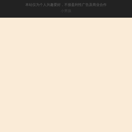
本站仅为个人兴趣爱好，不接盈利性广告及商业合作
小男孩