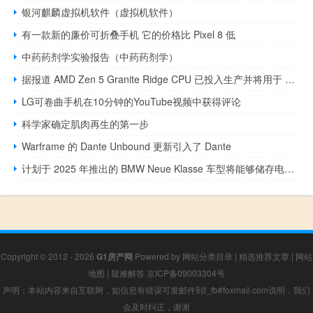
银河麒麟虚拟机软件（虚拟机软件）
有一款新的廉价可折叠手机 它的价格比 Pixel 8 低
中药药剂学实验报告（中药药剂学）
据报道 AMD Zen 5 Granite Ridge CPU 已投入生产并将用于 AM5 主板
LG可卷曲手机在10分钟的YouTube视频中获得评论
科学家确定肌肉再生的第一步
Warframe 的 Dante Unbound 更新引入了 Dante
计划于 2025 年推出的 BMW Neue Klasse 车型将能够储存电力并充当插座
Copyright © 2012 - 2026
G1房产网
Powered by
网站分类目录
|
精选推荐文章
|
网站
地图
|
疑难解答
京ICP备09003304号
声明：本站内容来自互联网，如信息有错误可发邮件到f_fb#foxmail.com说明，我们
会及时纠正，谢谢