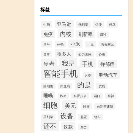
标签
亚马逊
中药
低剂量
信使
候鸟
内核
免疫
刷新率
唱过
小米
型号
外壳
小鼠
布鲁塞尔
很多人
异常
心力衰竭
心脏
我是
患者
手机
抑郁症
智能手机
电动汽车
片剂
的是
癌细胞
白血病
皮质
睡眠
秋凉
科罗拉多
端口
精神
细胞
美元
肿瘤
自动变速箱
设备
药剂学
起亚
轿车
还不
这款
鸟类