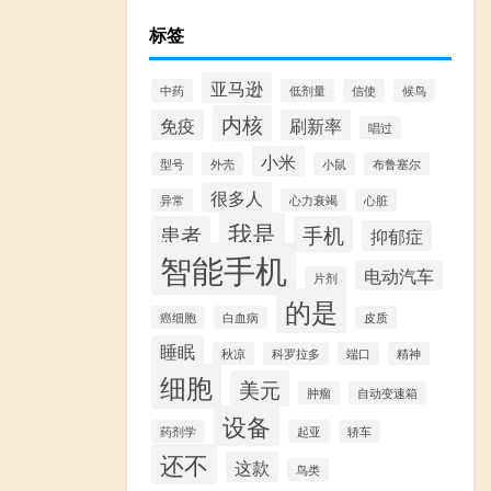
标签
亚马逊
中药
低剂量
信使
候鸟
内核
免疫
刷新率
唱过
小米
型号
外壳
小鼠
布鲁塞尔
很多人
异常
心力衰竭
心脏
我是
患者
手机
抑郁症
智能手机
电动汽车
片剂
的是
癌细胞
白血病
皮质
睡眠
秋凉
科罗拉多
端口
精神
细胞
美元
肿瘤
自动变速箱
设备
药剂学
起亚
轿车
还不
这款
鸟类